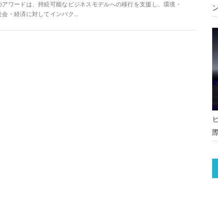
のアワードは、持続可能なビジネスモデルへの移行を支援し、環境・
社会・経済に対してインパク...