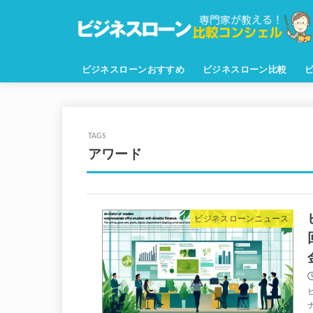
ビジネスローンおすすめ
ビジネスローン比較
アワード
ビジネスローンニュース