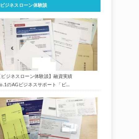
ビジネスローン体験談
【ビジネスローン体験談】融資実績
No.1のAGビジネスサポート「ビジ
ネスローン」に申込み、300万円の
枠で翌日に借りられました。全手順
を丁寧に解説します。