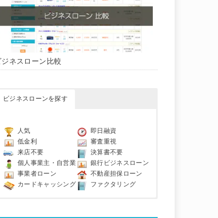
ビジネスローン比較
ビジネスローンを探す
人気
即日融資
低金利
審査重視
来店不要
決算書不要
個人事業主・自営業
銀行ビジネスローン
事業者ローン
不動産担保ローン
カードキャッシング
ファクタリング