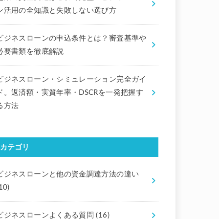
ン活用の全知識と失敗しない選び方
ビジネスローンの申込条件とは？審査基準や
必要書類を徹底解説
ビジネスローン・シミュレーション完全ガイ
ド。返済額・実質年率・DSCRを一発把握す
る方法
カテゴリ
ビジネスローンと他の資金調達方法の違い
10)
ビジネスローンよくある質問
(16)