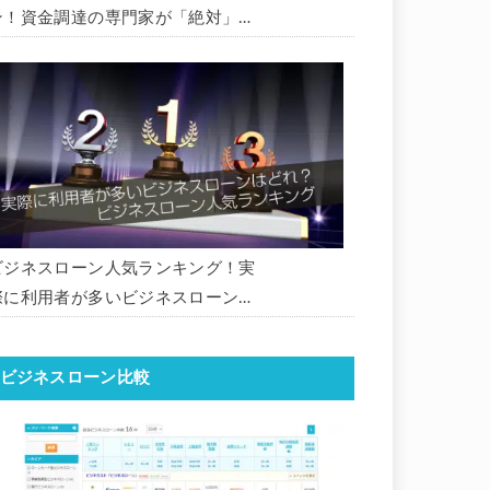
ン！資金調達の専門家が「絶対」に
おすすめしたいビジネスローン・事
業者ローン・商工ローンランキング
ビジネスローン人気ランキング！実
際に利用者が多いビジネスローンは
どれ？【1000社超の調査データ】
【2026年版】
ビジネスローン比較