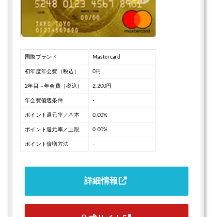
国際ブランド
Mastercard
初年度年会費（税込）
0円
2年目～年会費（税込）
2,200円
年会費優遇条件
-
ポイント還元率／基本
0.00%
ポイント還元率／上限
0.00%
ポイント倍増方法
-
詳細情報