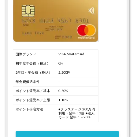
国際ブランド
VISA,Mastercard
初年度年会費（税込）
0円
2年目～年会費（税込）
2,200円
年会費優遇条件
-
ポイント還元率／基本
0.50%
ポイント還元率／上限
1.10%
ポイント倍増方法
●クラステージ
200万円
利用・翌年：2倍
●法人
カード
翌年：＋20％