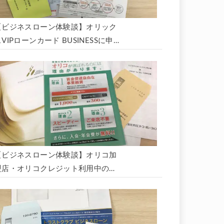
【ビジネスローン体験談】オリック
VIPローンカード BUSINESSに申
込み、200万円の枠と年9.8％の金
利で借りられました。全手順を丁寧
に解説します。
【ビジネスローン体験談】オリコ加
盟店・オリコクレジット利用中の事
業主限定のビジネスローン「オリコ
ビジネスサポートプラン」を使う方
法がないか、問い合わせてみた。