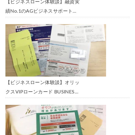
【ビジネスローン体験談】融資実
績No.1のAGビジネスサポート
「ビジネスローン」に申込み、
300万円の枠で翌日に借りられま
した。全手順を丁寧に解説しま
す。
【ビジネスローン体験談】オリッ
クスVIPローンカード BUSINESS
に申込み、200万円の枠と年9.8％
の金利で借りられました。全手順
を丁寧に解説します。