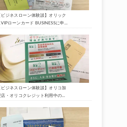
【ビジネスローン体験談】オリック
VIPローンカード BUSINESSに申
込み、200万円の枠と年9.8％の金
利で借りられました。全手順を丁寧
に解説します。
【ビジネスローン体験談】オリコ加
盟店・オリコクレジット利用中の事
業主限定のビジネスローン「オリコ
ビジネスサポートプラン」を使う方
法がないか、問い合わせてみた。