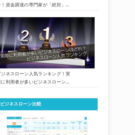
ン！資金調達の専門家が「絶対」に
おすすめしたいビジネスローン・事
業者ローン・商工ローンランキング
ビジネスローン人気ランキング！実
際に利用者が多いビジネスローンは
どれ？【1000社超の調査データ】
【2026年版】
ビジネスローン比較