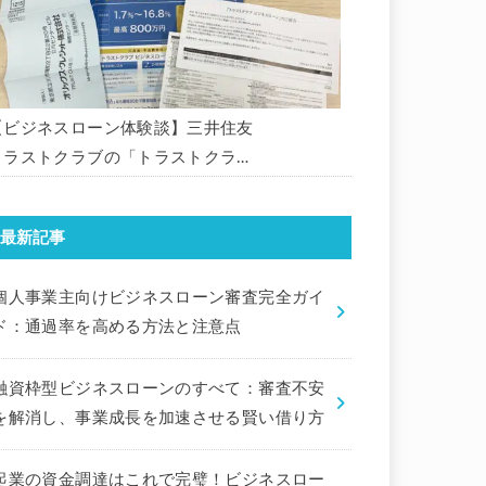
【ビジネスローン体験談】三井住友
トラストクラブの「トラストクラブ
ビジネスローン」の申込を体験して
みました。
最新記事
個人事業主向けビジネスローン審査完全ガイ
ド：通過率を高める方法と注意点
融資枠型ビジネスローンのすべて：審査不安
を解消し、事業成長を加速させる賢い借り方
起業の資金調達はこれで完璧！ビジネスロー