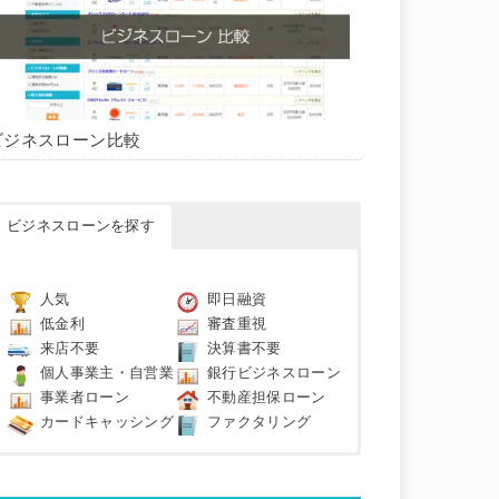
ビジネスローン比較
ビジネスローンを探す
人気
即日融資
低金利
審査重視
来店不要
決算書不要
個人事業主・自営業
銀行ビジネスローン
事業者ローン
不動産担保ローン
カードキャッシング
ファクタリング