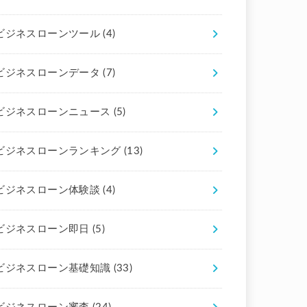
ビジネスローンツール
(4)
ビジネスローンデータ
(7)
ビジネスローンニュース
(5)
ビジネスローンランキング
(13)
ビジネスローン体験談
(4)
ビジネスローン即日
(5)
ビジネスローン基礎知識
(33)