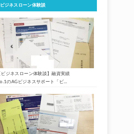
ビジネスローン体験談
【ビジネスローン体験談】融資実績
No.1のAGビジネスサポート「ビジ
ネスローン」に申込み、300万円の
枠で翌日に借りられました。全手順
を丁寧に解説します。