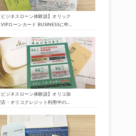
【ビジネスローン体験談】オリック
VIPローンカード BUSINESSに申
込み、200万円の枠と年9.8％の金
利で借りられました。全手順を丁寧
に解説します。
【ビジネスローン体験談】オリコ加
盟店・オリコクレジット利用中の事
業主限定のビジネスローン「オリコ
ビジネスサポートプラン」を使う方
法がないか、問い合わせてみた。