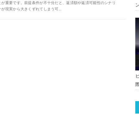
とが重要です。前提条件が不十分だと、返済額や返済可能性のシナリ
オが現実から大きくずれてしまう可...