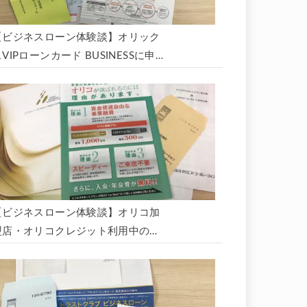
【ビジネスローン体験談】オリック
VIPローンカード BUSINESSに申
込み、200万円の枠と年9.8％の金
利で借りられました。全手順を丁寧
に解説します。
【ビジネスローン体験談】オリコ加
盟店・オリコクレジット利用中の事
業主限定のビジネスローン「オリコ
ビジネスサポートプラン」を使う方
法がないか、問い合わせてみた。