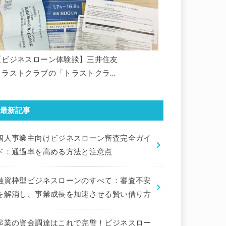
【ビジネスローン体験談】三井住友
トラストクラブの「トラストクラブ
ビジネスローン」の申込を体験して
みました。
最新記事
個人事業主向けビジネスローン審査完全ガイ
ド：通過率を高める方法と注意点
融資枠型ビジネスローンのすべて：審査不安
を解消し、事業成長を加速させる賢い借り方
起業の資金調達はこれで完璧！ビジネスロー