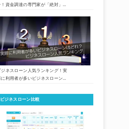
ン！資金調達の専門家が「絶対」に
おすすめしたいビジネスローン・事
業者ローン・商工ローンランキング
ビジネスローン人気ランキング！実
際に利用者が多いビジネスローンは
どれ？【1000社超の調査データ】
【2026年版】
ビジネスローン比較