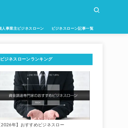
個人事業主ビジネスローン
ビジネスローン記事一覧
ビジネスローンランキング
【2026年】おすすめビジネスロー