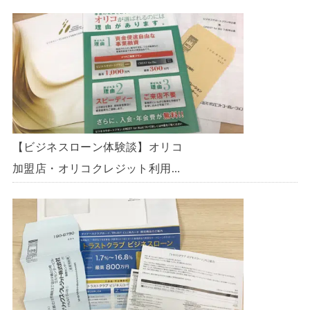
に申込み、200万円の枠と年9.8％
の金利で借りられました。全手順
を丁寧に解説します。
【ビジネスローン体験談】オリコ
加盟店・オリコクレジット利用中
の事業主限定のビジネスローン
「オリコビジネスサポートプラ
ン」を使う方法がないか、問い合
わせてみた。