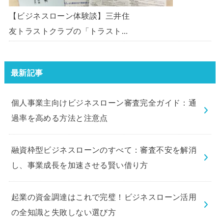
【ビジネスローン体験談】三井住
友トラストクラブの「トラストク
ラブビジネスローン」の申込を体
験してみました。
最新記事
個人事業主向けビジネスローン審査完全ガイド：通
過率を高める方法と注意点
融資枠型ビジネスローンのすべて：審査不安を解消
し、事業成長を加速させる賢い借り方
起業の資金調達はこれで完璧！ビジネスローン活用
の全知識と失敗しない選び方