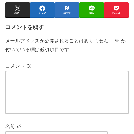
ポスト
シェア
はてブ
送る
Pocket
コメントを残す
メールアドレスが公開されることはありません。
※
が
付いている欄は必須項目です
コメント
※
名前
※