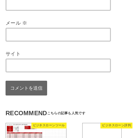
メール
※
サイト
RECOMMEND
ビジネスローンツール
ビジネスローン評判