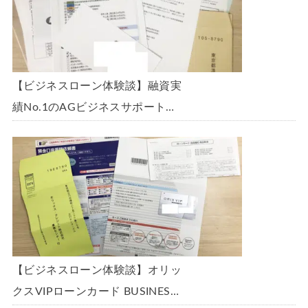
【ビジネスローン体験談】融資実
績No.1のAGビジネスサポート
「ビジネスローン」に申込み、
300万円の枠で翌日に借りられま
した。全手順を丁寧に解説しま
す。
【ビジネスローン体験談】オリッ
クスVIPローンカード BUSINESS