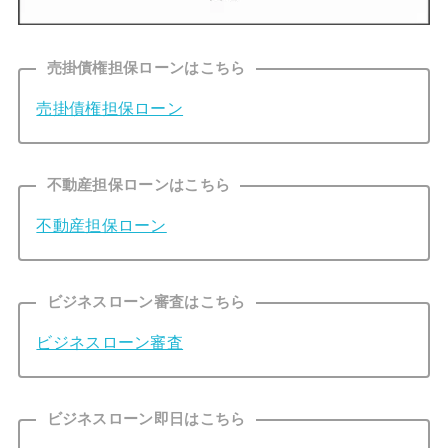
売掛債権担保ローンはこちら
売掛債権担保ローン
不動産担保ローンはこちら
不動産担保ローン
ビジネスローン審査はこちら
ビジネスローン審査
ビジネスローン即日はこちら