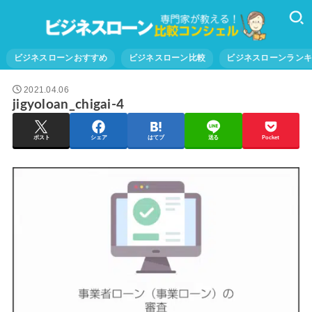
ビジネスローンおすすめ
ビジネスローン比較
ビジネスローンラン
2021.04.06
jigyoloan_chigai-4
ポスト
シェア
はてブ
送る
Pocket