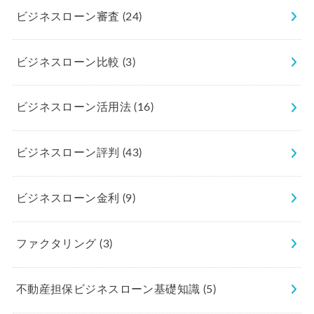
ビジネスローン審査
(24)
ビジネスローン比較
(3)
ビジネスローン活用法
(16)
ビジネスローン評判
(43)
ビジネスローン金利
(9)
ファクタリング
(3)
不動産担保ビジネスローン基礎知識
(5)