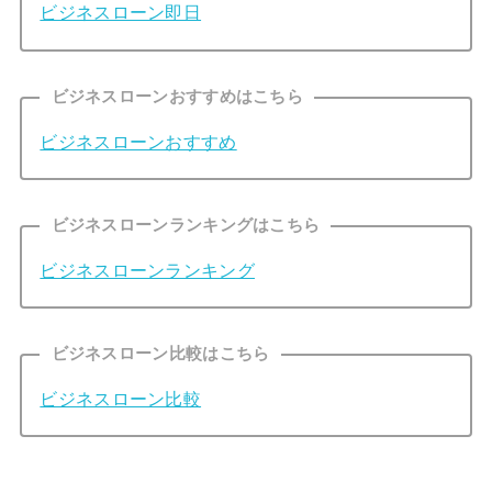
ビジネスローン即日
ビジネスローンおすすめはこちら
ビジネスローンおすすめ
ビジネスローンランキングはこちら
ビジネスローンランキング
ビジネスローン比較はこちら
ビジネスローン比較