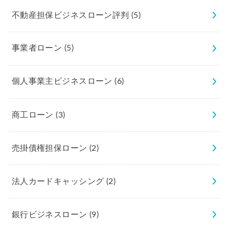
不動産担保ビジネスローン評判
(5)
事業者ローン
(5)
個人事業主ビジネスローン
(6)
商工ローン
(3)
売掛債権担保ローン
(2)
法人カードキャッシング
(2)
銀行ビジネスローン
(9)