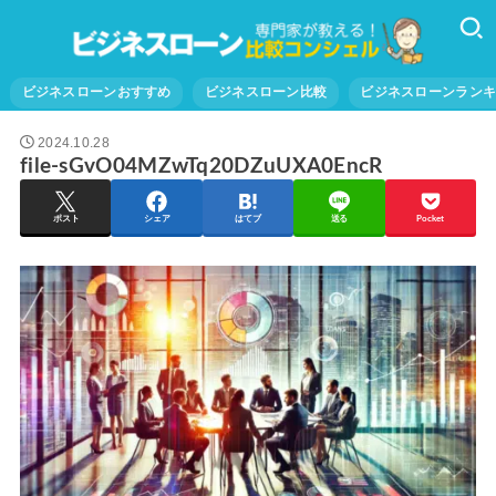
ビジネスローンおすすめ
ビジネスローン比較
ビジネスローンラン
2024.10.28
file-sGvO04MZwTq20DZuUXA0EncR
ポスト
シェア
はてブ
送る
Pocket