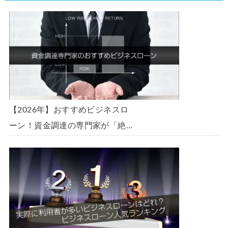
【2026年】おすすめビジネスロ
ーン！資金調達の専門家が「絶
対」におすすめしたいビジネスロ
ーン・事業者ローン・商工ローン
ランキング