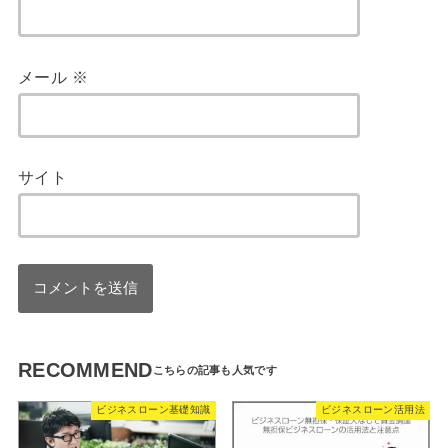
メール
※
サイト
RECOMMEND
ビジネスローン基礎知識
ビジネスローン活用法