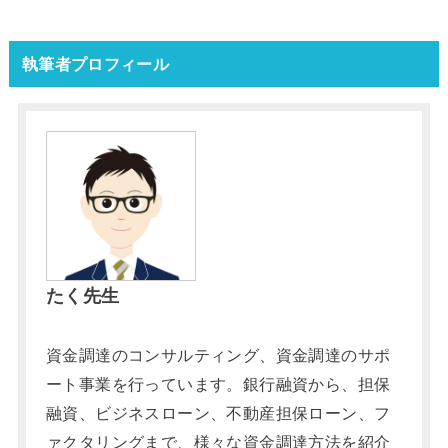
執筆者プロフィール
たく先生
資金調達のコンサルティング、資金調達のサポ
ート事業を行っています。銀行融資から、担保
融資、ビジネスローン、不動産担保ローン、フ
ァクタリングまで、様々な資金調達方法を紹介