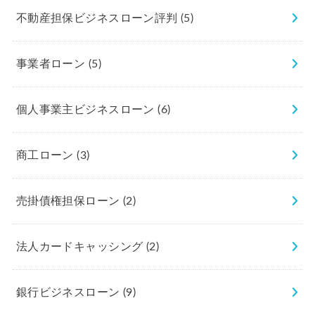
不動産担保ビジネスローン評判
(5)
事業者ローン
(5)
個人事業主ビジネスローン
(6)
商工ローン
(3)
売掛債権担保ローン
(2)
法人カードキャッシング
(2)
銀行ビジネスローン
(9)