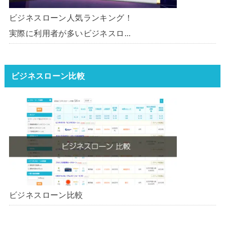
ビジネスローン人気ランキング！
実際に利用者が多いビジネスロー
ンはどれ？【1000社超の調査デ
ータ】【2026年版】
ビジネスローン比較
ビジネスローン比較