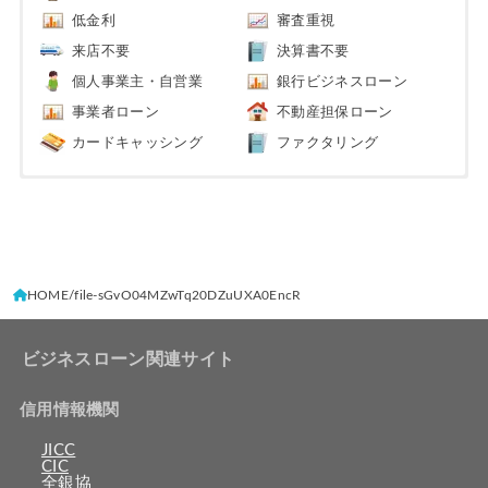
低金利
審査重視
来店不要
決算書不要
個人事業主・自営業
銀行ビジネスローン
事業者ローン
不動産担保ローン
カードキャッシング
ファクタリング
HOME
file-sGvO04MZwTq20DZuUXA0EncR
ビジネスローン関連サイト
信用情報機関
JICC
CIC
全銀協