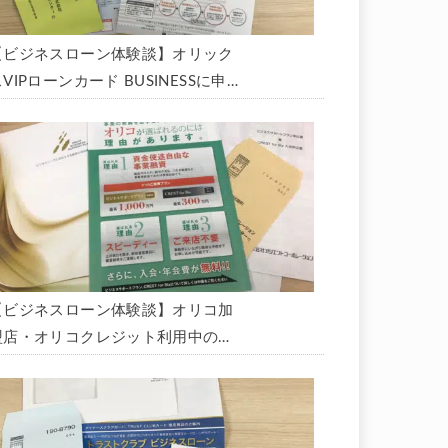
【ビジネスローン体験談】オリック
VIPローンカード BUSINESSに申
込み、200万円の枠と年9.8％の金
利で借りられました。全手順を丁寧
に解説します。
【ビジネスローン体験談】オリコ加
盟店・オリコクレジット利用中の事
業主限定のビジネスローン「オリコ
ビジネスサポートプラン」を使う方
法がないか、問い合わせてみた。