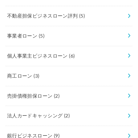
不動産担保ビジネスローン評判
(5)
事業者ローン
(5)
個人事業主ビジネスローン
(6)
商工ローン
(3)
売掛債権担保ローン
(2)
法人カードキャッシング
(2)
銀行ビジネスローン
(9)