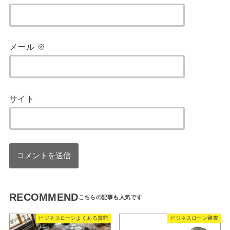
メール
※
サイト
RECOMMEND
ビジネスローンよくある質問
ビジネスローン審査