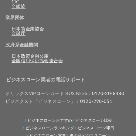
CIC
全銀協
業界団体
日本貸金業協会
金融庁
政府系金融機関
日本政策金融公庫
全国信用保証協会連合会
ビジネスローン業者の電話サポート
オリックスVIPローンカード BUSINESS：
0120-20-8480
ビジネクスト「ビジネスローン」：
0120-290-051
ビジネスローンおすすめ
ビジネスローン比較
ビジネスローンランキング
ビジネスローン即日
ビジネスローン審査
低金利ビジネスローン