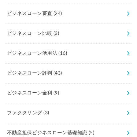
ビジネスローン審査
(24)
ビジネスローン比較
(3)
ビジネスローン活用法
(16)
ビジネスローン評判
(43)
ビジネスローン金利
(9)
ファクタリング
(3)
不動産担保ビジネスローン基礎知識
(5)