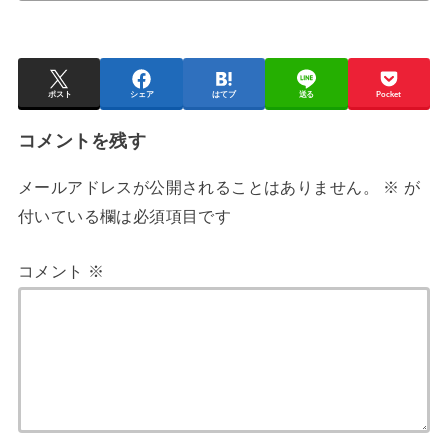
ポスト
シェア
はてブ
送る
Pocket
コメントを残す
メールアドレスが公開されることはありません。
※
が
付いている欄は必須項目です
コメント
※