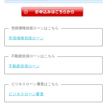
売掛債権担保ローンはこちら
売掛債権担保ローン
不動産担保ローンはこちら
不動産担保ローン
ビジネスローン審査はこちら
ビジネスローン審査