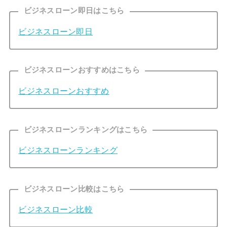
ビジネスローン即日はこちら
ビジネスローン即日
ビジネスローンおすすめはこちら
ビジネスローンおすすめ
ビジネスローンランキングはこちら
ビジネスローンランキング
ビジネスローン比較はこちら
ビジネスローン比較