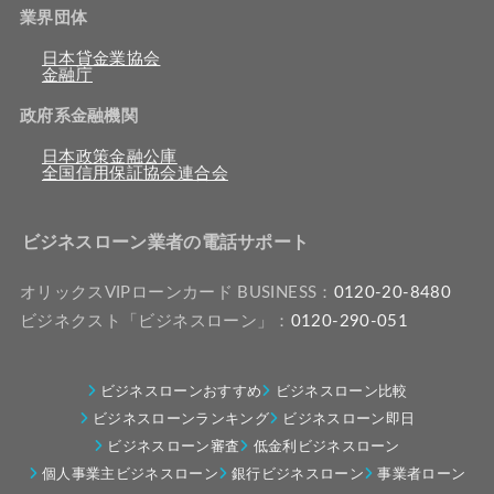
業界団体
日本貸金業協会
金融庁
政府系金融機関
日本政策金融公庫
全国信用保証協会連合会
ビジネスローン業者の電話サポート
オリックスVIPローンカード BUSINESS：
0120-20-8480
ビジネクスト「ビジネスローン」：
0120-290-051
ビジネスローンおすすめ
ビジネスローン比較
ビジネスローンランキング
ビジネスローン即日
ビジネスローン審査
低金利ビジネスローン
個人事業主ビジネスローン
銀行ビジネスローン
事業者ローン