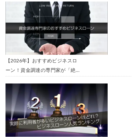
【2026年】おすすめビジネスロ
ーン！資金調達の専門家が「絶
対」におすすめしたいビジネスロ
ーン・事業者ローン・商工ローン
ランキング