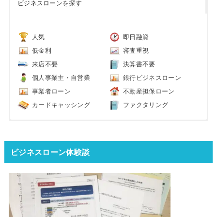
ビジネスローンを探す
人気
即日融資
低金利
審査重視
来店不要
決算書不要
個人事業主・自営業
銀行ビジネスローン
事業者ローン
不動産担保ローン
カードキャッシング
ファクタリング
ビジネスローン体験談