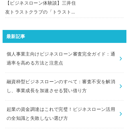
【ビジネスローン体験談】三井住
友トラストクラブの「トラストク
ラブビジネスローン」の申込を体
験してみました。
最新記事
個人事業主向けビジネスローン審査完全ガイド：通
過率を高める方法と注意点
融資枠型ビジネスローンのすべて：審査不安を解消
し、事業成長を加速させる賢い借り方
起業の資金調達はこれで完璧！ビジネスローン活用
の全知識と失敗しない選び方