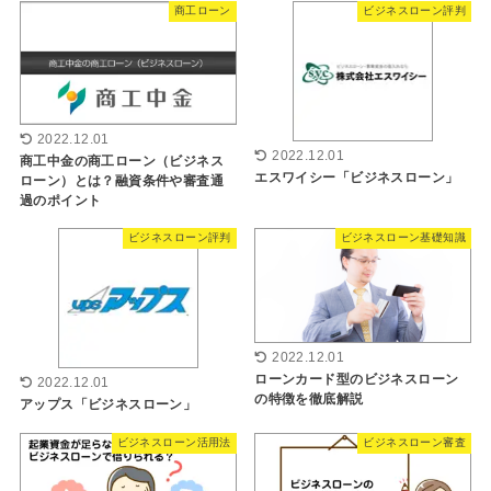
商工ローン
ビジネスローン評判
2022.12.01
2022.12.01
商工中金の商工ローン（ビジネス
エスワイシー「ビジネスローン」
ローン）とは？融資条件や審査通
過のポイント
ビジネスローン評判
ビジネスローン基礎知識
2022.12.01
ローンカード型のビジネスローン
2022.12.01
の特徴を徹底解説
アップス「ビジネスローン」
ビジネスローン活用法
ビジネスローン審査