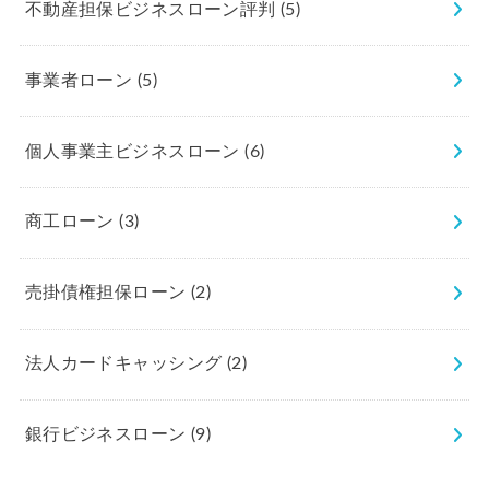
不動産担保ビジネスローン評判
(5)
事業者ローン
(5)
個人事業主ビジネスローン
(6)
商工ローン
(3)
売掛債権担保ローン
(2)
法人カードキャッシング
(2)
銀行ビジネスローン
(9)