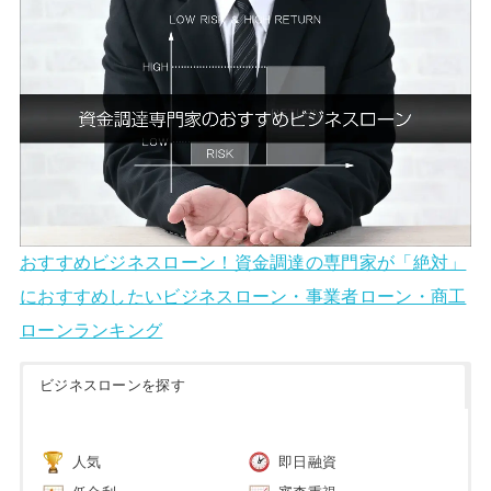
おすすめビジネスローン！資金調達の専門家が「絶対」
におすすめしたいビジネスローン・事業者ローン・商工
ローンランキング
ビジネスローンを探す
人気
即日融資