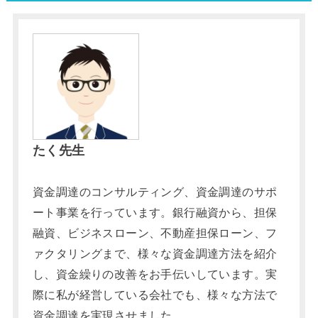
たく先生
資金調達のコンサルティング、資金調達のサポ
ート事業を行っています。銀行融資から、担保
融資、ビジネスローン、不動産担保ローン、フ
ァクタリングまで、様々な資金調達方法を紹介
し、資金繰りの改善をお手伝いしています。実
際に私が経営している会社でも、様々な方法で
資金調達を実現させました。