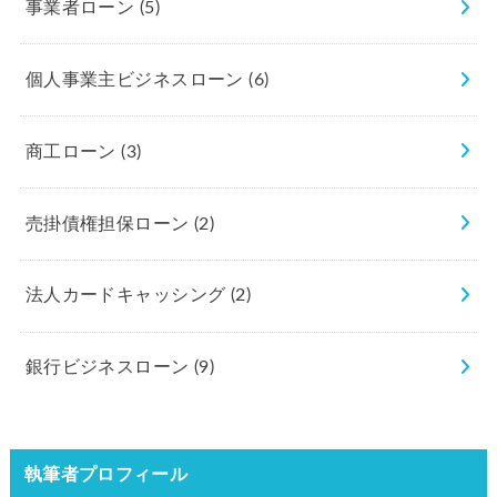
事業者ローン
(5)
個人事業主ビジネスローン
(6)
商工ローン
(3)
売掛債権担保ローン
(2)
法人カードキャッシング
(2)
銀行ビジネスローン
(9)
執筆者プロフィール