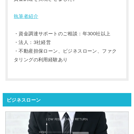
執筆者紹介
・資金調達サポートのご相談：年300社以上
・法人：3社経営
・不動産担保ローン、ビジネスローン、ファク
タリングの利用経験あり
ビジネスローン