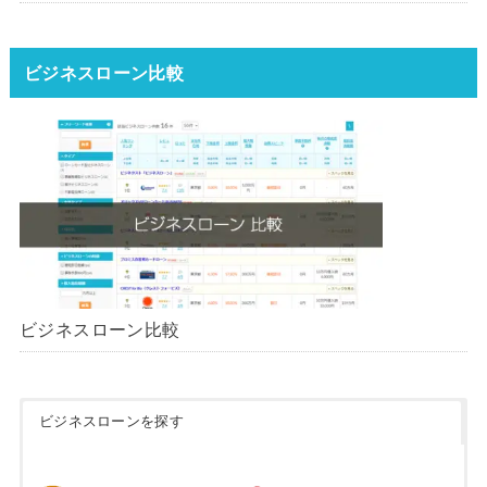
ンはどれ？【1000社超の調査デ
ータ】【2026年版】
ビジネスローン比較
ビジネスローン比較
ビジネスローンを探す