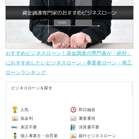
おすすめビジネスローン！資金調達の専門家が「絶対」
におすすめしたいビジネスローン・事業者ローン・商工
ローンランキング
ビジネスローンを探す
人気
即日融資
低金利
審査重視
来店不要
決算書不要
個人事業主・自営業
銀行ビジネスローン