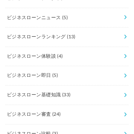
ビジネスローンニュース
(5)
ビジネスローンランキング
(13)
ビジネスローン体験談
(4)
ビジネスローン即日
(5)
ビジネスローン基礎知識
(33)
ビジネスローン審査
(24)
ビジネスローン比較
(3)