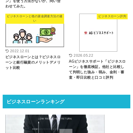
ン」を使う方法がないか、問い合
わせてみた。
ビジネスローンと他の資金調達方法の違
ビジネスローン評判
い
2022.12.01
2026.05.22
ビジネスローンとは？ビジネスロ
AGビジネスサポート「ビジネスロ
ーンと銀行融資のメリットデメリ
ーン」を徹底検証。他社と比較し
ット比較
て判明した強み・弱み、金利・審
査・即日比較と口コミ評判
ビジネスローンランキング