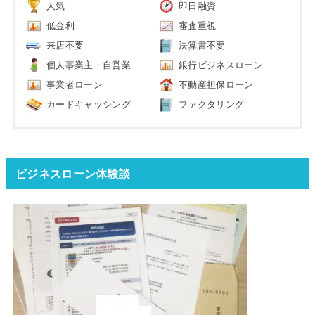
人気
即日融資
低金利
審査重視
来店不要
決算書不要
個人事業主・自営業
銀行ビジネスローン
事業者ローン
不動産担保ローン
カードキャッシング
ファクタリング
ビジネスローン体験談