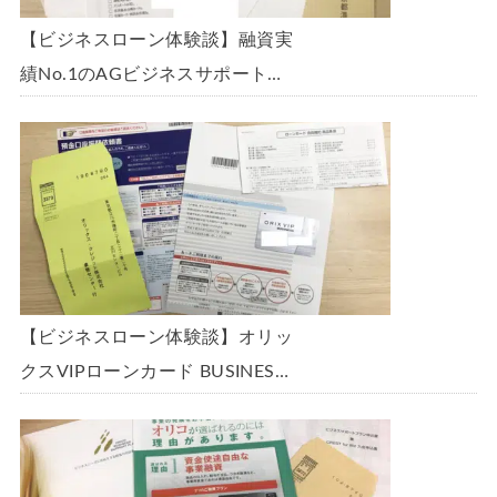
【ビジネスローン体験談】融資実
績No.1のAGビジネスサポート
「ビジネスローン」に申込み、
300万円の枠で翌日に借りられま
した。全手順を丁寧に解説しま
す。
【ビジネスローン体験談】オリッ
クスVIPローンカード BUSINESS
に申込み、200万円の枠と年9.8％
の金利で借りられました。全手順
を丁寧に解説します。