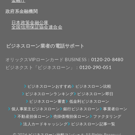
金融庁
政府系金融機関
日本政策金融公庫
全国信用保証協会連合会
ビジネスローン業者の電話サポート
オリックスVIPローンカード BUSINESS：
0120-20-8480
ビジネクスト「ビジネスローン」：
0120-290-051
ビジネスローンおすすめ
ビジネスローン比較
ビジネスローンランキング
ビジネスローン即日
ビジネスローン審査
低金利ビジネスローン
個人事業主ビジネスローン
銀行ビジネスローン
事業者ローン
不動産担保ローン
売掛債権担保ローン
ファクタリング
法人カードキャッシング
ビジネスローン記事一覧