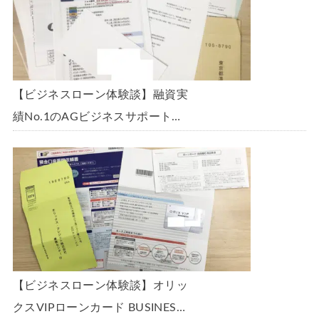
【ビジネスローン体験談】融資実
績No.1のAGビジネスサポート
「ビジネスローン」に申込み、
300万円の枠で翌日に借りられま
した。全手順を丁寧に解説しま
す。
【ビジネスローン体験談】オリッ
クスVIPローンカード BUSINESS