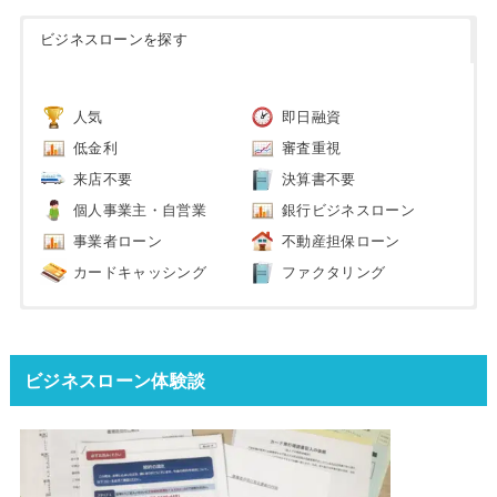
ビジネスローンを探す
人気
即日融資
低金利
審査重視
来店不要
決算書不要
個人事業主・自営業
銀行ビジネスローン
事業者ローン
不動産担保ローン
カードキャッシング
ファクタリング
ビジネスローン体験談