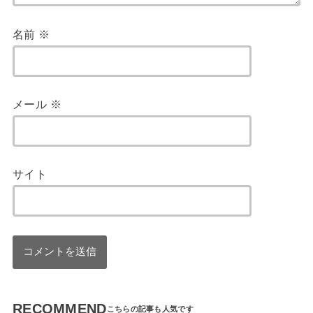
名前
※
メール
※
サイト
RECOMMEND