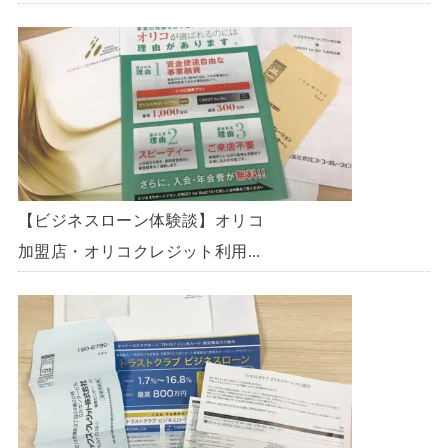
に申込み、200万円の枠と年9.8％
の金利で借りられました。全手順
を丁寧に解説します。
【ビジネスローン体験談】オリコ
加盟店・オリコクレジット利用中
の事業主限定のビジネスローン
「オリコビジネスサポートプラ
ン」を使う方法がないか、問い合
わせてみた。