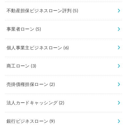
不動産担保ビジネスローン評判
(5)
事業者ローン
(5)
個人事業主ビジネスローン
(6)
商工ローン
(3)
売掛債権担保ローン
(2)
法人カードキャッシング
(2)
銀行ビジネスローン
(9)