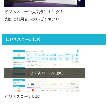
ビジネスローン人気ランキング！
実際に利用者が多いビジネスロー
ンはどれ？【1000社超の調査デ
ータ】【2026年版】
ビジネスローン比較
ビジネスローン比較