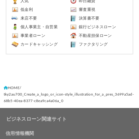
人気
即日融資
低金利
審査重視
来店不要
決算書不要
個人事業主・自営業
銀行ビジネスローン
事業者ローン
不動産担保ローン
カードキャッシング
ファクタリング
HOME
tky2au700_Create_a_logo_or_icon-style_illustration_for_a_pres_3699a5ad-
68b5-40ea-8377-c8ea9ca4a06a_0
ビジネスローン関連サイト
信用情報機関