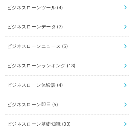
ビジネスローンツール
(4)
ビジネスローンデータ
(7)
ビジネスローンニュース
(5)
ビジネスローンランキング
(13)
ビジネスローン体験談
(4)
ビジネスローン即日
(5)
ビジネスローン基礎知識
(33)