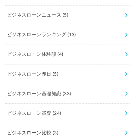
ビジネスローンニュース
(5)
ビジネスローンランキング
(13)
ビジネスローン体験談
(4)
ビジネスローン即日
(5)
ビジネスローン基礎知識
(33)
ビジネスローン審査
(24)
ビジネスローン比較
(3)