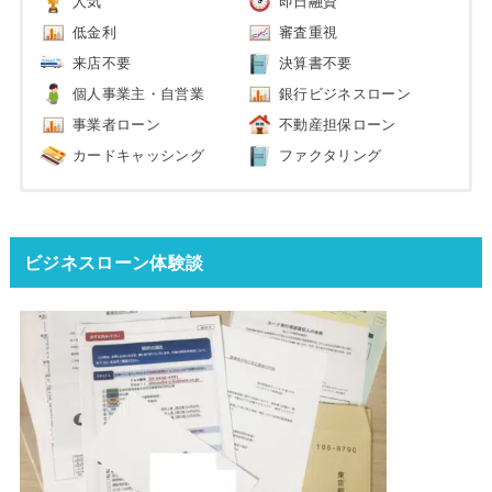
人気
即日融資
低金利
審査重視
来店不要
決算書不要
個人事業主・自営業
銀行ビジネスローン
事業者ローン
不動産担保ローン
カードキャッシング
ファクタリング
ビジネスローン体験談