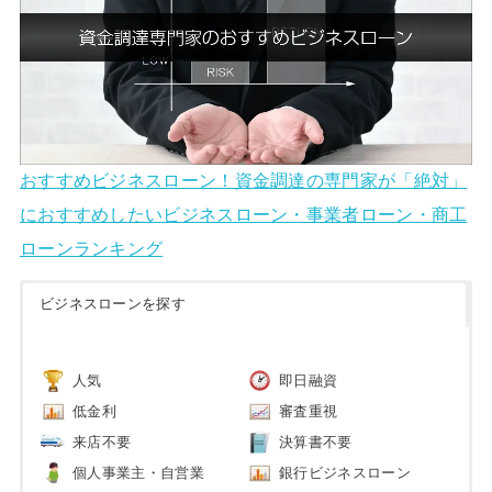
おすすめビジネスローン！資金調達の専門家が「絶対」
におすすめしたいビジネスローン・事業者ローン・商工
ローンランキング
ビジネスローンを探す
人気
即日融資
低金利
審査重視
来店不要
決算書不要
個人事業主・自営業
銀行ビジネスローン