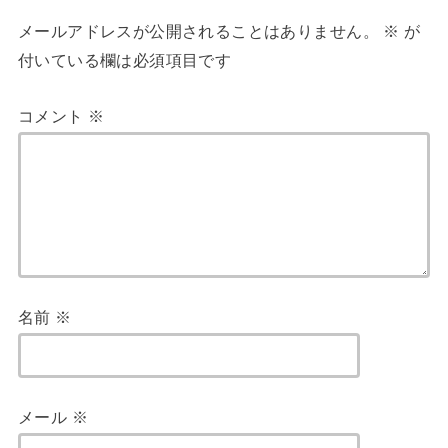
メールアドレスが公開されることはありません。
※
が
付いている欄は必須項目です
コメント
※
名前
※
メール
※