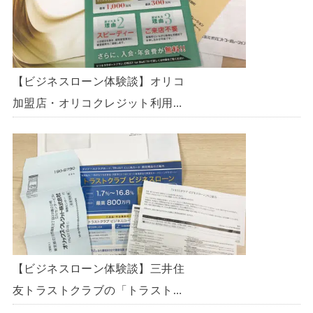
【ビジネスローン体験談】オリコ
加盟店・オリコクレジット利用中
の事業主限定のビジネスローン
「オリコビジネスサポートプラ
ン」を使う方法がないか、問い合
わせてみた。
【ビジネスローン体験談】三井住
友トラストクラブの「トラストク
ラブビジネスローン」の申込を体