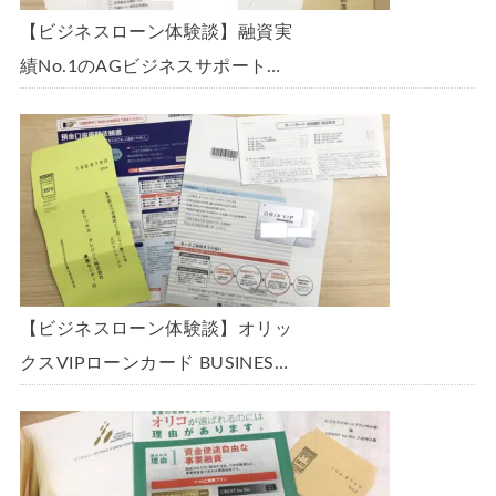
【ビジネスローン体験談】融資実
績No.1のAGビジネスサポート
「ビジネスローン」に申込み、
300万円の枠で翌日に借りられま
した。全手順を丁寧に解説しま
す。
【ビジネスローン体験談】オリッ
クスVIPローンカード BUSINESS
に申込み、200万円の枠と年9.8％
の金利で借りられました。全手順
を丁寧に解説します。