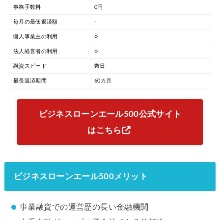
事務手数料
0円
毎月の最低返済額
-
個人事業主の利用
○
法人経営者の利用
○
融資スピード
数日
最長返済期間
60カ月
ビジネスローンエール500公式サイト
はこちら
ビジネスローンエール500メリット
事業融資での運営歴の長い金融機関