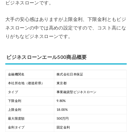
ビジネスローンです。
大手の安心感はありますが上限金利、下限金利ともビジ
ネスローンの中では高めの設定ですので、コスト高にな
りがちなビジネスローンです。
ビジネスローンエール500商品概要
金融機関名
株式会社日本保証
本社所在地（都道府県）
東京都
タイプ
事業融資型ビジネスローン
下限金利
9.80%
上限金利
18.00%
最大限度額
500万円
金利タイプ
固定金利