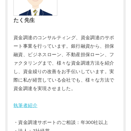
たく先生
資金調達のコンサルティング、資金調達のサポ
ート事業を行っています。銀行融資から、担保
融資、ビジネスローン、不動産担保ローン、フ
ァクタリングまで、様々な資金調達方法を紹介
し、資金繰りの改善をお手伝いしています。実
際に私が経営している会社でも、様々な方法で
資金調達を実現させました。
執筆者紹介
・資金調達サポートのご相談：年300社以上
・法人：3社経営