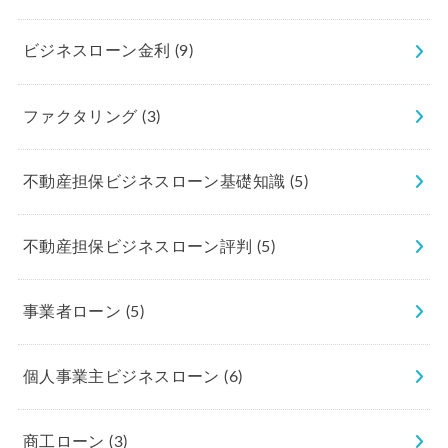
ビジネスローン金利
(9)
ファクタリング
(3)
不動産担保ビジネスローン基礎知識
(5)
不動産担保ビジネスローン評判
(5)
事業者ローン
(5)
個人事業主ビジネスローン
(6)
商工ローン
(3)