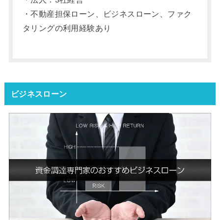
・不動産担保ローン、ビジネスローン、ファク
タリングの利用経験あり
ビジネスローン