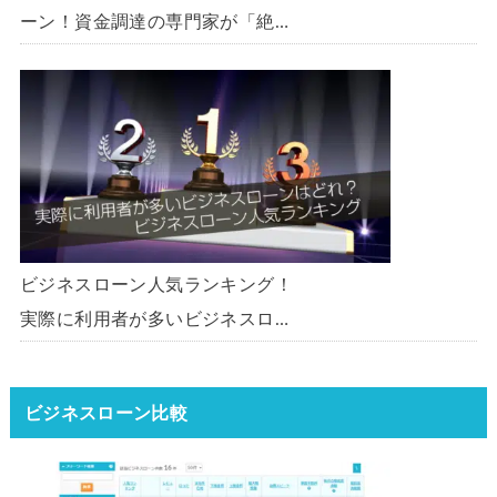
ーン！資金調達の専門家が「絶
対」におすすめしたいビジネスロ
ーン・事業者ローン・商工ローン
ランキング
ビジネスローン人気ランキング！
実際に利用者が多いビジネスロー
ンはどれ？【1000社超の調査デ
ータ】【2026年版】
ビジネスローン比較