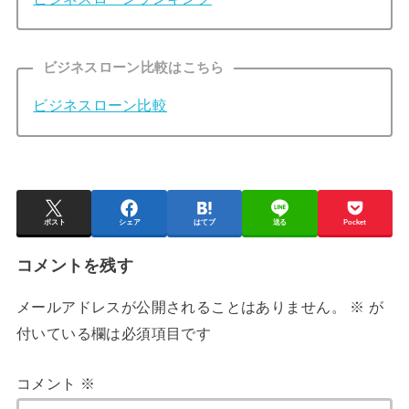
ビジネスローン比較はこちら
ビジネスローン比較
ポスト
シェア
はてブ
送る
Pocket
コメントを残す
メールアドレスが公開されることはありません。
※
が
付いている欄は必須項目です
コメント
※