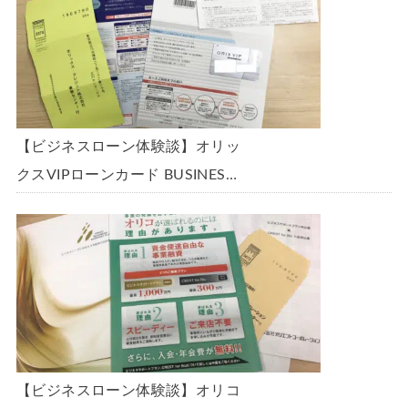
した。全手順を丁寧に解説しま
す。
【ビジネスローン体験談】オリッ
クスVIPローンカード BUSINESS
に申込み、200万円の枠と年9.8％
の金利で借りられました。全手順
を丁寧に解説します。
【ビジネスローン体験談】オリコ