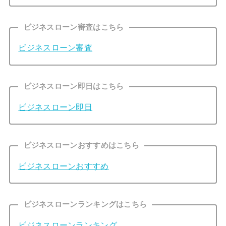
ビジネスローン審査はこちら
ビジネスローン審査
ビジネスローン即日はこちら
ビジネスローン即日
ビジネスローンおすすめはこちら
ビジネスローンおすすめ
ビジネスローンランキングはこちら
ビジネスローンランキング