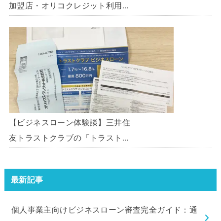
加盟店・オリコクレジット利用中
の事業主限定のビジネスローン
「オリコビジネスサポートプラ
ン」を使う方法がないか、問い合
わせてみた。
【ビジネスローン体験談】三井住
友トラストクラブの「トラストク
ラブビジネスローン」の申込を体
験してみました。
最新記事
個人事業主向けビジネスローン審査完全ガイド：通