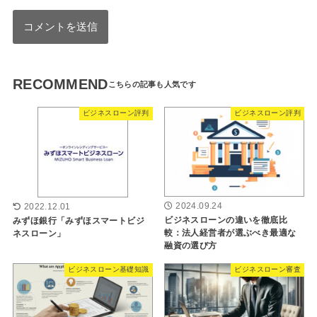
RECOMMEND
ビジネスローン評判
ビジネスローン評判
2024.09.24
2022.12.01
ビジネスローンの違いを徹底比
みずほ銀行「みずほスマートビジ
較：法人経営者が選ぶべき最適な
ネスローン」
融資の選び方
ビジネスローン基礎知識
ビジネスローン審査