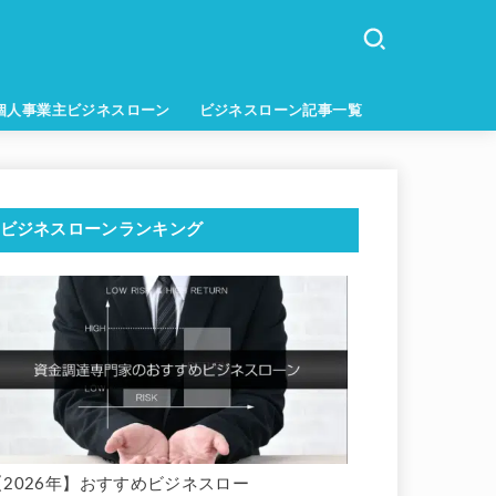
個人事業主ビジネスローン
ビジネスローン記事一覧
ビジネスローンランキング
【2026年】おすすめビジネスロー