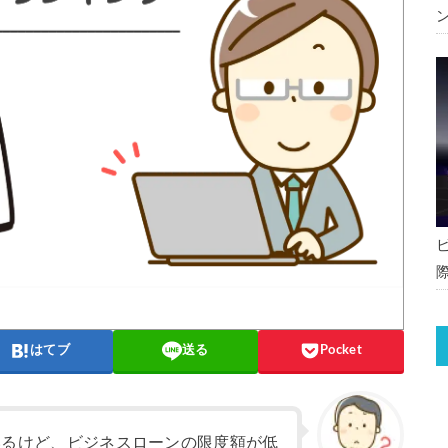
はてブ
送る
Pocket
ているけど、ビジネスローンの限度額が低