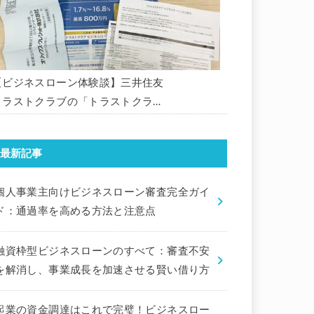
【ビジネスローン体験談】三井住友
トラストクラブの「トラストクラブ
ビジネスローン」の申込を体験して
みました。
最新記事
個人事業主向けビジネスローン審査完全ガイ
ド：通過率を高める方法と注意点
融資枠型ビジネスローンのすべて：審査不安
を解消し、事業成長を加速させる賢い借り方
起業の資金調達はこれで完璧！ビジネスロー