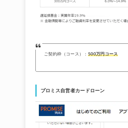
ご契約枠（コース）：
500万円コース
プロミス自営者カードローン