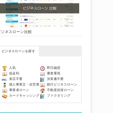
ビジネスローン比較
ビジネスローンを探す
人気
即日融資
低金利
審査重視
来店不要
決算書不要
個人事業主・自営業
銀行ビジネスローン
事業者ローン
不動産担保ローン
カードキャッシング
ファクタリング