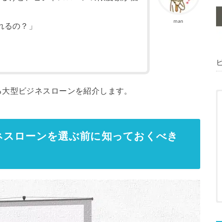
man
れるの？」
る大型ビジネスローンを紹介します。
ネスローンを選ぶ前に知っておくべき