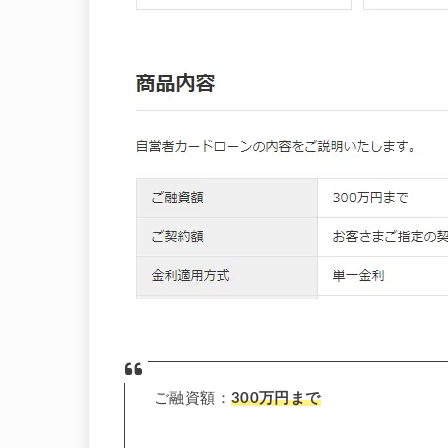
ご融資額：
300万円まで