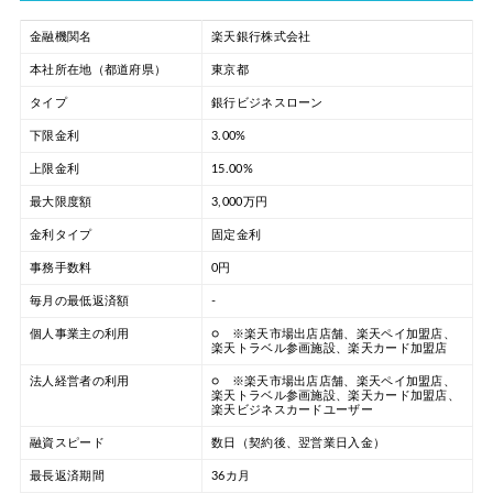
金融機関名
楽天銀行株式会社
本社所在地（都道府県）
東京都
タイプ
銀行ビジネスローン
下限金利
3.00%
上限金利
15.00%
最大限度額
3,000万円
金利タイプ
固定金利
事務手数料
0円
毎月の最低返済額
-
個人事業主の利用
○ ※楽天市場出店店舗、楽天ペイ加盟店、
楽天トラベル参画施設、楽天カード加盟店
法人経営者の利用
○ ※楽天市場出店店舗、楽天ペイ加盟店、
楽天トラベル参画施設、楽天カード加盟店、
楽天ビジネスカードユーザー
融資スピード
数日（契約後、翌営業日入金）
最長返済期間
36カ月