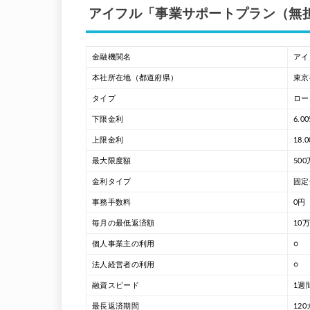
アイフル「事業サポートプラン（無
金融機関名
アイ
本社所在地（都道府県）
東京
タイプ
ロー
下限金利
6.0
上限金利
18.
最大限度額
50
金利タイプ
固定
事務手数料
0円
毎月の最低返済額
10
個人事業主の利用
○
法人経営者の利用
○
融資スピード
1週
最長返済期間
12