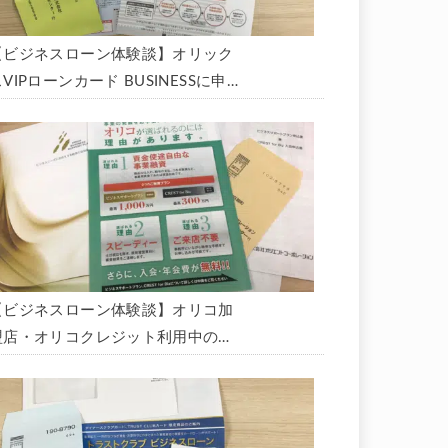
【ビジネスローン体験談】オリック
VIPローンカード BUSINESSに申
込み、200万円の枠と年9.8％の金
利で借りられました。全手順を丁寧
に解説します。
【ビジネスローン体験談】オリコ加
盟店・オリコクレジット利用中の事
業主限定のビジネスローン「オリコ
ビジネスサポートプラン」を使う方
法がないか、問い合わせてみた。