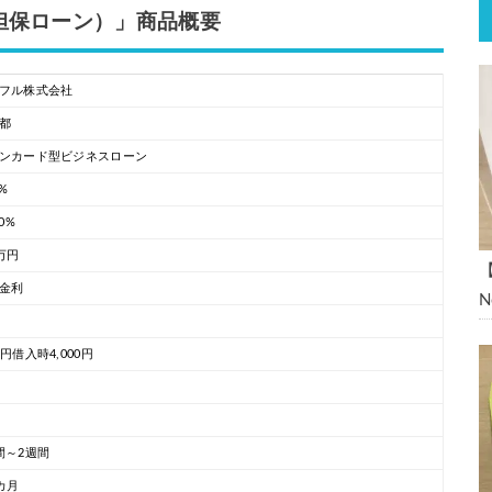
担保ローン）」商品概要
フル株式会社
都
ンカード型ビジネスローン
0%
00%
0万円
金利
万円借入時4,000円
間～2週間
0カ月