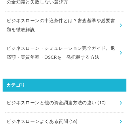
の全知識と失敗しない選び方
ビジネスローンの申込条件とは？審査基準や必要書
類を徹底解説
ビジネスローン・シミュレーション完全ガイド。返
済額・実質年率・DSCRを一発把握する方法
カテゴリ
ビジネスローンと他の資金調達方法の違い
(10)
ビジネスローンよくある質問
(16)