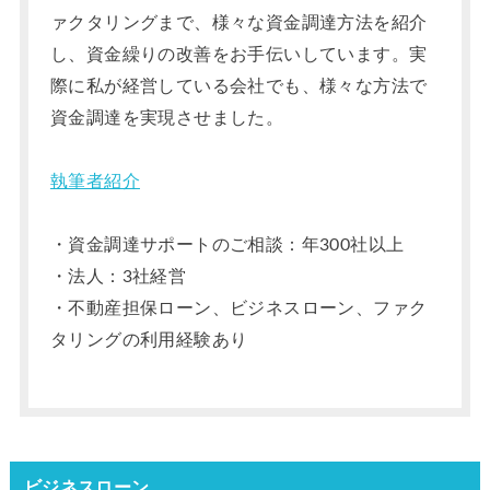
ァクタリングまで、様々な資金調達方法を紹介
し、資金繰りの改善をお手伝いしています。実
際に私が経営している会社でも、様々な方法で
資金調達を実現させました。
執筆者紹介
・資金調達サポートのご相談：年300社以上
・法人：3社経営
・不動産担保ローン、ビジネスローン、ファク
タリングの利用経験あり
ビジネスローン