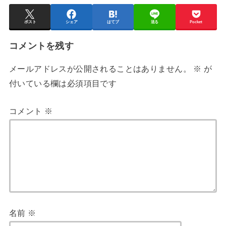
ポスト
シェア
はてブ
送る
Pocket
コメントを残す
メールアドレスが公開されることはありません。
※
が
付いている欄は必須項目です
コメント
※
名前
※