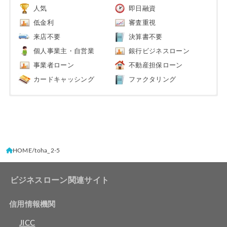
人気
即日融資
低金利
審査重視
来店不要
決算書不要
個人事業主・自営業
銀行ビジネスローン
事業者ローン
不動産担保ローン
カードキャッシング
ファクタリング
HOME
toha_2-5
ビジネスローン関連サイト
信用情報機関
JICC