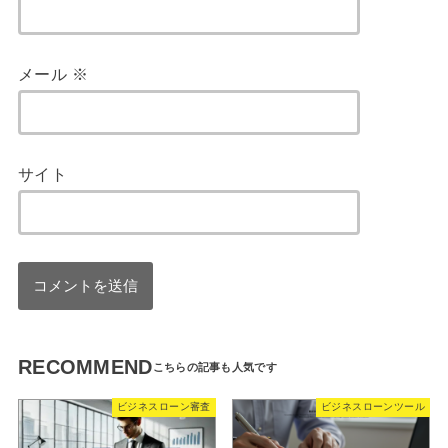
メール
※
サイト
RECOMMEND
ビジネスローン審査
ビジネスローンツール