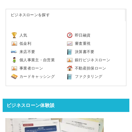
ビジネスローンを探す
人気
即日融資
低金利
審査重視
来店不要
決算書不要
個人事業主・自営業
銀行ビジネスローン
事業者ローン
不動産担保ローン
カードキャッシング
ファクタリング
ビジネスローン体験談