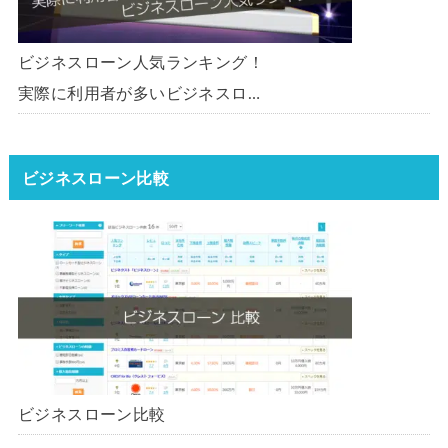
ビジネスローン人気ランキング！
実際に利用者が多いビジネスロー
ンはどれ？【1000社超の調査デ
ータ】【2026年版】
ビジネスローン比較
ビジネスローン比較