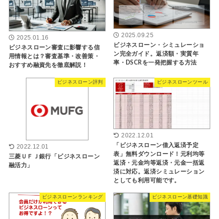
2025.09.25
2025.01.16
ビジネスローン・シミュレーショ
ビジネスローン審査に影響する信
ン完全ガイド。返済額・実質年
用情報とは？審査基準・改善策・
率・DSCRを一発把握する方法
おすすめ融資先を徹底解説！
ビジネスローン評判
ビジネスローンツール
2022.12.01
「ビジネスローン借入返済予定
2022.12.01
表」無料ダウンロード！元利均等
三菱ＵＦＪ銀行「ビジネスローン
返済・元金均等返済・元金一括返
融活力」
済に対応。返済シミュレーション
としても利用可能です。
ビジネスローンランキング
ビジネスローン基礎知識