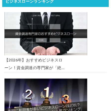
ビジネスローンランキング
【2026年】おすすめビジネスロ
ーン！資金調達の専門家が「絶
対」におすすめしたいビジネスロ
ーン・事業者ローン・商工ローン
ランキング