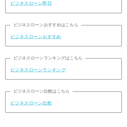
ビジネスローン即日
ビジネスローンおすすめはこちら
ビジネスローンおすすめ
ビジネスローンランキングはこちら
ビジネスローンランキング
ビジネスローン比較はこちら
ビジネスローン比較