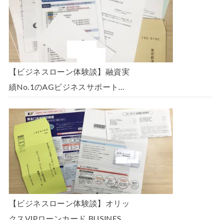
【ビジネスローン体験談】融資実
績No.1のAGビジネスサポート
「ビジネスローン」に申込み、
300万円の枠で翌日に借りられま
した。全手順を丁寧に解説しま
す。
【ビジネスローン体験談】オリッ
クスVIPローンカード BUSINESS