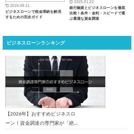
2025.01.22
2024.09.11
銀行融資とビジネスローンを徹底
ビジネスローンで税金滞納を解消
比較！条件・金利・スピードで選
するための完全ガイド
ぶ最適な資金調達
ビジネスローンランキング
【2026年】おすすめビジネスロ
ーン！資金調達の専門家が「絶
対」におすすめしたいビジネスロ