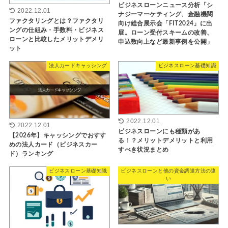
ビジネスローンニュース分析「シ
2022.12.01
ナジーマーケティング、金融機関
ファクタリングとは？ファクタリ
向け総合展示会「FIT2024」に出
ングの仕組み・手数料・ビジネス
展。ローン受付スキームの改善、
ローンと比較したメリットデメリ
申込数向上など最新事例を公開」
ット
法人カードキャッシング
ビジネスローン基礎知識
2022.12.01
2022.12.01
ビジネスローンにも種類があ
【2026年】キャッシングでおすす
る！？メリットデメリットと利用
めの法人カード（ビジネスカー
すべき状況まとめ
ド）ランキング
ビジネスローン基礎知識
ビジネスローンと他の資金調達方法の違
い