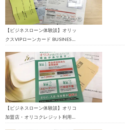
【ビジネスローン体験談】オリッ
クスVIPローンカード BUSINESS
に申込み、200万円の枠と年9.8％
の金利で借りられました。全手順
を丁寧に解説します。
【ビジネスローン体験談】オリコ
加盟店・オリコクレジット利用中
の事業主限定のビジネスローン