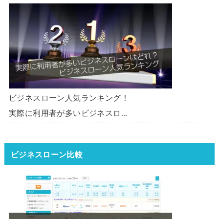
ーン・事業者ローン・商工ローン
ランキング
ビジネスローン人気ランキング！
実際に利用者が多いビジネスロー
ンはどれ？【1000社超の調査デ
ータ】【2026年版】
ビジネスローン比較