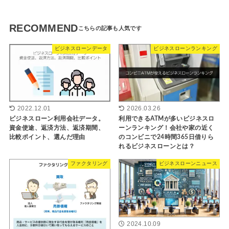
RECOMMEND
ビジネスローンデータ
ビジネスローンランキング
2022.12.01
2026.03.26
ビジネスローン利用会社データ。
利用できるATMが多いビジネスロ
資金使途、返済方法、返済期間、
ーンランキング！会社や家の近く
比較ポイント、選んだ理由
のコンビニで24時間365日借りら
れるビジネスローンとは？
ファクタリング
ビジネスローンニュース
2024.10.09