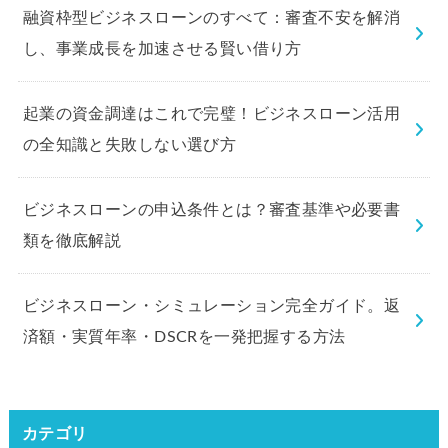
融資枠型ビジネスローンのすべて：審査不安を解消
し、事業成長を加速させる賢い借り方
起業の資金調達はこれで完璧！ビジネスローン活用
の全知識と失敗しない選び方
ビジネスローンの申込条件とは？審査基準や必要書
類を徹底解説
ビジネスローン・シミュレーション完全ガイド。返
済額・実質年率・DSCRを一発把握する方法
カテゴリ