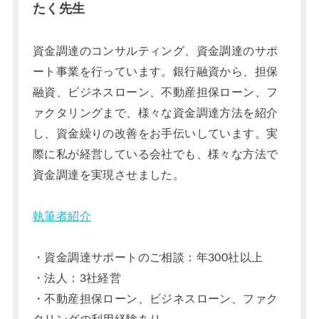
たく先生
資金調達のコンサルティング、資金調達のサポ
ート事業を行っています。銀行融資から、担保
融資、ビジネスローン、不動産担保ローン、フ
ァクタリングまで、様々な資金調達方法を紹介
し、資金繰りの改善をお手伝いしています。実
際に私が経営している会社でも、様々な方法で
資金調達を実現させました。
執筆者紹介
・資金調達サポートのご相談：年300社以上
・法人：3社経営
・不動産担保ローン、ビジネスローン、ファク