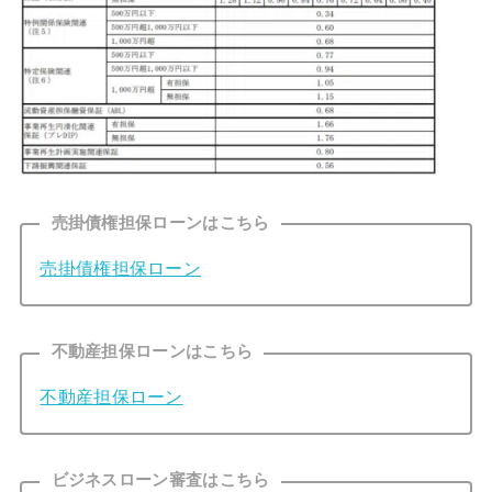
売掛債権担保ローンはこちら
売掛債権担保ローン
不動産担保ローンはこちら
不動産担保ローン
ビジネスローン審査はこちら