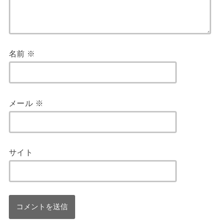
名前
※
メール
※
サイト