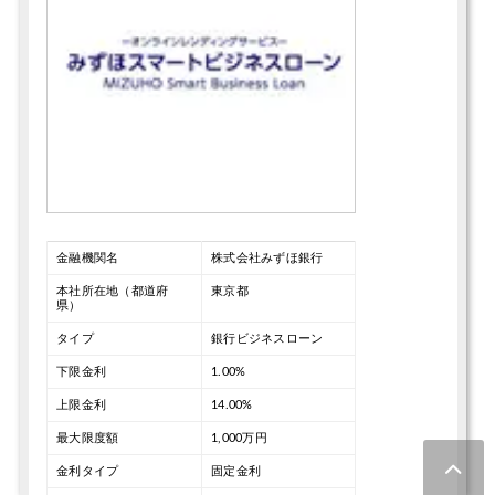
金融機関名
株式会社みずほ銀行
本社所在地（都道府
東京都
県）
タイプ
銀行ビジネスローン
下限金利
1.00%
上限金利
14.00%
最大限度額
1,000万円
金利タイプ
固定金利