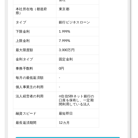
本社所在地（都道府
東京都
県）
タイプ
銀行ビジネスローン
下限金利
1.999%
上限金利
7.999%
最大限度額
3,000万円
金利タイプ
固定金利
事務手数料
0円
毎月の最低返済額
-
個人事業主の利用
-
法人経営者の利用
○住信SBIネット銀行の
口座を保有し、一定期
間利用している法人
融資スピード
最短即日
最長返済期間
12カ月