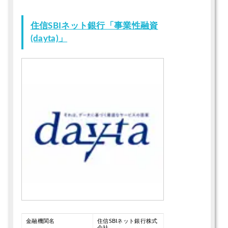
住信SBIネット銀行「事業性融資
(dayta)」
金融機関名
住信SBIネット銀行株式
会社