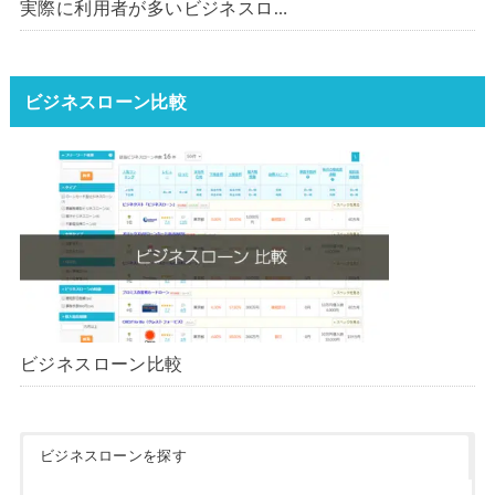
実際に利用者が多いビジネスロー
ンはどれ？【1000社超の調査デ
ータ】【2026年版】
ビジネスローン比較
ビジネスローン比較
ビジネスローンを探す