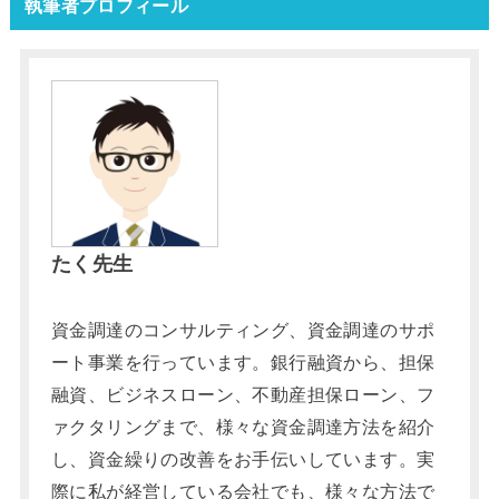
執筆者プロフィール
たく先生
資金調達のコンサルティング、資金調達のサポ
ート事業を行っています。銀行融資から、担保
融資、ビジネスローン、不動産担保ローン、フ
ァクタリングまで、様々な資金調達方法を紹介
し、資金繰りの改善をお手伝いしています。実
際に私が経営している会社でも、様々な方法で