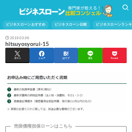
ビジネスローンおすすめ
ビジネスローン比較
ビジネスローンラン
2019.03.06
hitsuyosyorui-15
ポスト
シェア
はてブ
送る
Pocket
売掛債権担保ローンはこちら