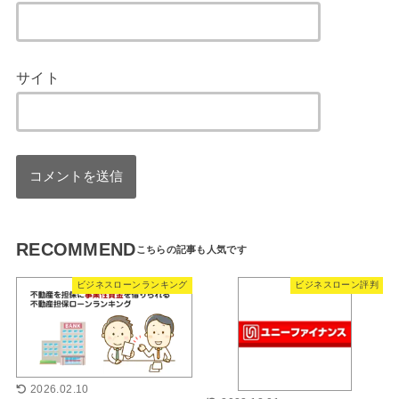
サイト
RECOMMEND
ビジネスローンランキング
ビジネスローン評判
2026.02.10