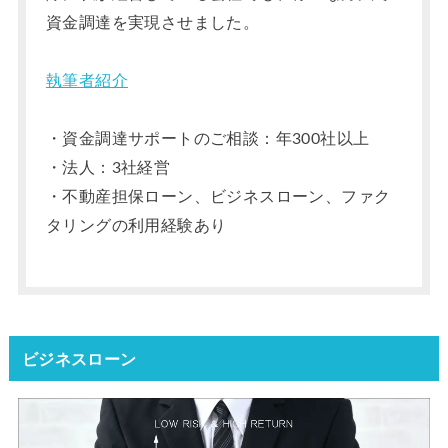
資金調達を実現させました。
執筆者紹介
・資金調達サポートのご相談：年300社以上
・法人：3社経営
・不動産担保ローン、ビジネスローン、ファク
タリングの利用経験あり
ビジネスローン