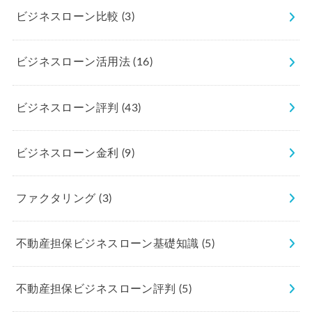
ビジネスローン比較
(3)
ビジネスローン活用法
(16)
ビジネスローン評判
(43)
ビジネスローン金利
(9)
ファクタリング
(3)
不動産担保ビジネスローン基礎知識
(5)
不動産担保ビジネスローン評判
(5)