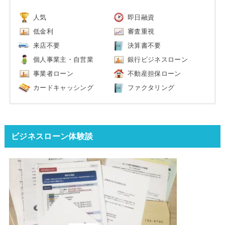
人気
即日融資
低金利
審査重視
来店不要
決算書不要
個人事業主・自営業
銀行ビジネスローン
事業者ローン
不動産担保ローン
カードキャッシング
ファクタリング
ビジネスローン体験談