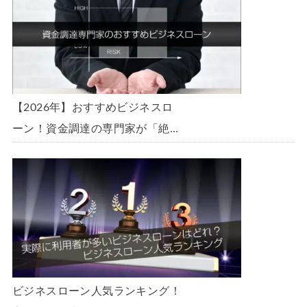
【2026年】おすすめビジネスロ
ーン！資金調達の専門家が「絶
対」におすすめしたいビジネスロ
ーン・事業者ローン・商工ローン
ランキング
ビジネスローン人気ランキング！