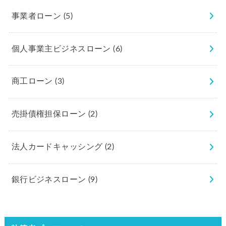
事業者ローン
(5)
個人事業主ビジネスローン
(6)
商工ローン
(3)
売掛債権担保ローン
(2)
法人カードキャッシング
(2)
銀行ビジネスローン
(9)