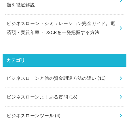
類を徹底解説
ビジネスローン・シミュレーション完全ガイド。返
済額・実質年率・DSCRを一発把握する方法
カテゴリ
ビジネスローンと他の資金調達方法の違い
(10)
ビジネスローンよくある質問
(16)
ビジネスローンツール
(4)