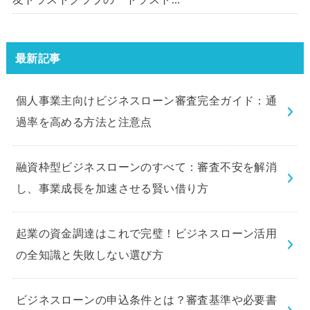
友トラストクラブの「トラストク
ラブビジネスローン」の申込を体
験してみました。
最新記事
個人事業主向けビジネスローン審査完全ガイド：通
過率を高める方法と注意点
融資枠型ビジネスローンのすべて：審査不安を解消
し、事業成長を加速させる賢い借り方
起業の資金調達はこれで完璧！ビジネスローン活用
の全知識と失敗しない選び方
ビジネスローンの申込条件とは？審査基準や必要書