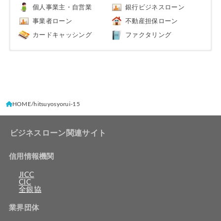
個人事業主・自営業
銀行ビジネスローン
事業者ローン
不動産担保ローン
カードキャッシング
ファクタリング
HOME
hitsuyosyorui-15
ビジネスローン関連サイト
信用情報機関
JICC
CIC
全銀協
業界団体