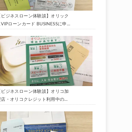
【ビジネスローン体験談】オリック
VIPローンカード BUSINESSに申
込み、200万円の枠と年9.8％の金
利で借りられました。全手順を丁寧
に解説します。
【ビジネスローン体験談】オリコ加
盟店・オリコクレジット利用中の事
業主限定のビジネスローン「オリコ
ビジネスサポートプラン」を使う方
法がないか、問い合わせてみた。