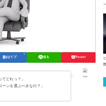
3
はてブ
送る
Pocket
man
ってどれっ？」
ローンを選ぶべきなの？」