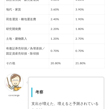
地代・家賃
3.60%
3.90%
荷造運賃・梱包運送費
2.40%
1.90%
研究開発費
2.20%
1.80%
土地・建物購入
1.20%
2.70%
有価証券売却損／為替差損／
0.70%
0.70%
固定資産売却損・除却損
その他
20.80%
21.80%
考察
concierge
支出が増えた、増えると予測されている