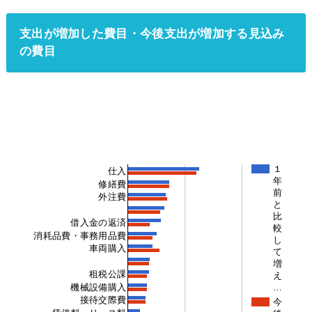
支出が増加した費目・今後支出が増加する見込み
の費目
１
仕入
年
修繕費
前
外注費
と
比
借入金の返済
較
消耗品費・事務用品費
し
車両購入
て
増
租税公課
え
機械設備購入
…
接待交際費
今