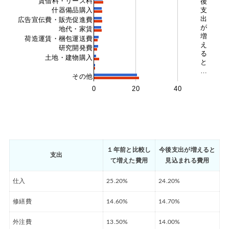
賃借料・リース料
後
支
什器備品購入
出
広告宣伝費・販売促進費
が
地代・家賃
増
荷造運賃・梱包運送費
え
研究開発費
る
土地・建物購入
と
…
その他
0
20
40
１年前と比較し
今後支出が増えると
支出
て増えた費用
見込まれる費用
仕入
25.20%
24.20%
修繕費
14.60%
14.70%
外注費
13.50%
14.00%