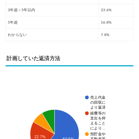
3年超～5年以内
23.6%
5年超
16.8%
わからない
7.8%
計画していた返済方法
売上代金
の回収に
より返済
経費等の
支出を抑
えること
により…
預貯金や
22.7%
60.5%