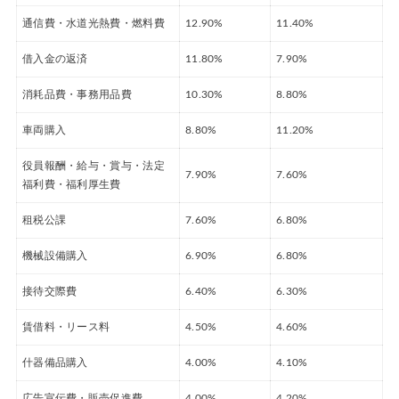
通信費・水道光熱費・燃料費
12.90%
11.40%
借入金の返済
11.80%
7.90%
消耗品費・事務用品費
10.30%
8.80%
車両購入
8.80%
11.20%
役員報酬・給与・賞与・法定
7.90%
7.60%
福利費・福利厚生費
租税公課
7.60%
6.80%
機械設備購入
6.90%
6.80%
接待交際費
6.40%
6.30%
賃借料・リース料
4.50%
4.60%
什器備品購入
4.00%
4.10%
広告宣伝費・販売促進費
4.00%
4.20%