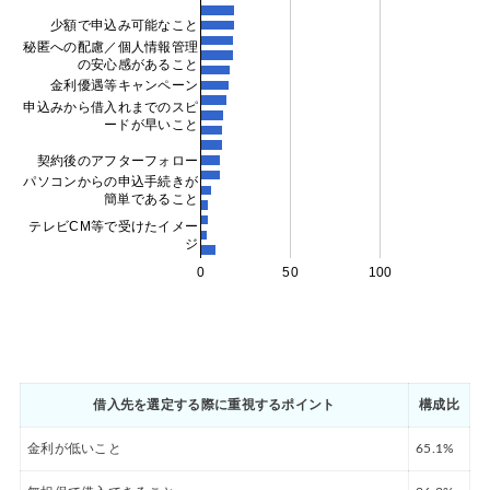
少額で申込み可能なこと
秘匿への配慮／個人情報管理
の安心感があること
金利優遇等キャンペーン
申込みから借入れまでのスピ
ードが早いこと
契約後のアフターフォロー
パソコンからの申込手続きが
簡単であること
テレビCM等で受けたイメー
ジ
0
50
100
借入先を選定する際に重視するポイント
構成比
金利が低いこと
65.1%