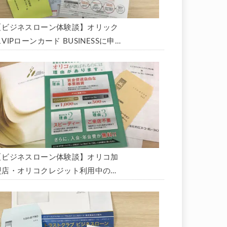
【ビジネスローン体験談】オリック
VIPローンカード BUSINESSに申
込み、200万円の枠と年9.8％の金
利で借りられました。全手順を丁寧
に解説します。
【ビジネスローン体験談】オリコ加
盟店・オリコクレジット利用中の事
業主限定のビジネスローン「オリコ
ビジネスサポートプラン」を使う方
法がないか、問い合わせてみた。