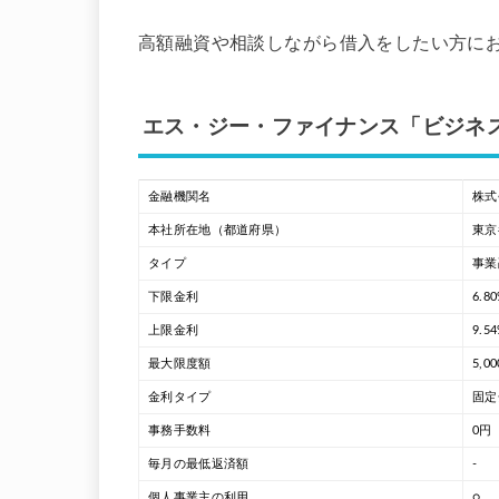
高額融資や相談しながら借入をしたい方に
エス・ジー・ファイナンス「ビジネ
金融機関名
株式
本社所在地（都道府県）
東京
タイプ
事業
下限金利
6.8
上限金利
9.5
最大限度額
5,0
金利タイプ
固定
事務手数料
0円
毎月の最低返済額
-
個人事業主の利用
○